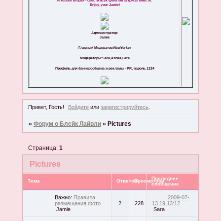
И только вторая - свести всех фанатов актрисы вместе.
Enjoy, your Jamie!
Администратор:
Jamie
Главный Модератор:NewYorker
Модераторы:Sara,Ashka,Lera
Профиль для баннерообмена и рекламы - PR, пароль 1234
Привет, Гость!
Войдите
или
зарегистрируйтесь
.
»
Форум о Блейк Лайвли
»
Pictures
Страница:
1
Pictures
Последнее
Тема
Ответов
Просмотров
сообщение
Важно:
Правила
2009-07-
размещения фото
2
228
13 19:13:12
Jamie
Sara