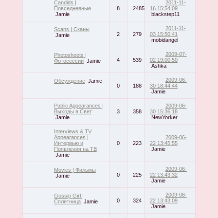
Candids |
2011-11-
Повседневные
8
2485
16 15:54:09
Jamie
blackstep11
2011-11-
Scans | Сканы
2
279
03 15:50:41
Jamie
mobidangel
2009-07-
Photoshoots |
4
539
02 19:00:50
Фотосессии
Jamie
Ashka
2009-06-
Обсуждение
Jamie
0
188
30 18:44:44
Jamie
Public Appearances |
2009-06-
Выходы в Свет
3
358
30 15:36:18
Jamie
NewYorker
Interviews & TV
Appearances |
2009-06-
Интервью и
0
223
22 13:45:55
Появления на ТВ
Jamie
Jamie
2009-06-
Movies | Фильмы
0
225
22 13:43:32
Jamie
Jamie
2009-06-
Gossip Girl |
0
324
22 13:43:09
Сплетница
Jamie
Jamie