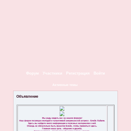
Форум
Участники
Регистрация
Войти
Активные темы
Объявление
Мы рады видеть вас на нашем форуме!
Наш форум посвящен молодой и талантливой американской актрисе - Блейк Лайвли.
Здесь вы найдете много информации и полезных материалов о ней.
Отнюдь не обязательно быть фанатом Блейк, чтобы прижиться здесь.
Главная наша цель - общение и дружба.