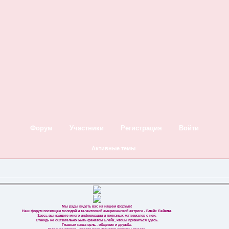
Форум
Участники
Регистрация
Войти
Активные темы
Мы рады видеть вас на нашем форуме!
Наш форум посвящен молодой и талантливой американской актрисе - Блейк Лайвли.
Здесь вы найдете много информации и полезных материалов о ней.
Отнюдь не обязательно быть фанатом Блейк, чтобы прижиться здесь.
Главная наша цель - общение и дружба.