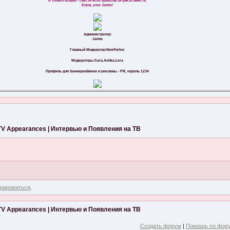
И только вторая - свести всех фанатов актрисы вместе.
Enjoy, your Jamie!
Администратор:
Jamie
Главный Модератор:NewYorker
Модераторы:Sara,Ashka,Lera
Профиль для баннерообмена и рекламы - PR, пароль 1234
 TV Appearances | Интервью и Появления на ТВ
трироваться
.
 TV Appearances | Интервью и Появления на ТВ
Создать форум
|
Помощь по фор