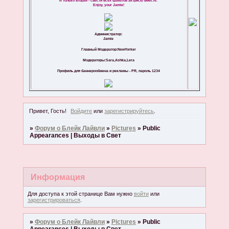
И только вторая - свести всех фанатов актрисы вместе.
Enjoy, your Jamie!
Администратор:
Jamie
Главный Модератор:NewYorker
Модераторы:Sara,Ashka,Lera
Профиль для баннерообмена и рекламы - PR, пароль 1234
Привет, Гость!
Войдите
или
зарегистрируйтесь
.
»
Форум о Блейк Лайвли
»
Pictures
»
Public
Appearances | Выходы в Свет
Информация
Для доступа к этой странице Вам нужно
войти
или
зарегистрироваться
.
»
Форум о Блейк Лайвли
»
Pictures
»
Public