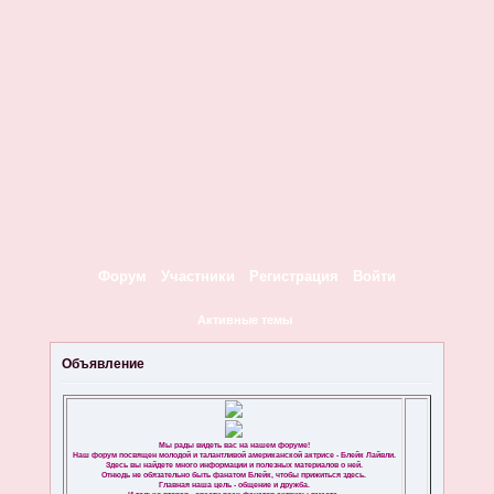
Форум
Участники
Регистрация
Войти
Активные темы
Объявление
Мы рады видеть вас на нашем форуме!
Наш форум посвящен молодой и талантливой американской актрисе - Блейк Лайвли.
Здесь вы найдете много информации и полезных материалов о ней.
Отнюдь не обязательно быть фанатом Блейк, чтобы прижиться здесь.
Главная наша цель - общение и дружба.