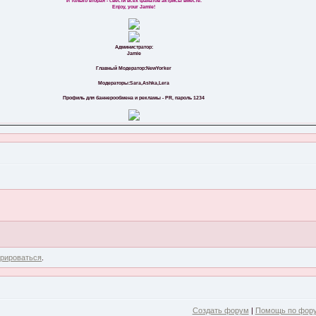
И только вторая - свести всех фанатов актрисы вместе.
Enjoy, your Jamie!
Администратор:
Jamie
Главный Модератор:NewYorker
Модераторы:Sara,Ashka,Lera
Профиль для баннерообмена и рекламы - PR, пароль 1234
трироваться
.
Создать форум
|
Помощь по фор