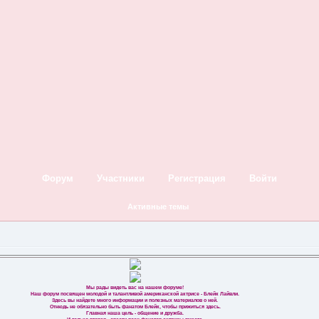
Форум
Участники
Регистрация
Войти
Активные темы
Мы рады видеть вас на нашем форуме!
Наш форум посвящен молодой и талантливой американской актрисе - Блейк Лайвли.
Здесь вы найдете много информации и полезных материалов о ней.
Отнюдь не обязательно быть фанатом Блейк, чтобы прижиться здесь.
Главная наша цель - общение и дружба.