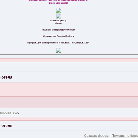
И только вторая - свести всех фанатов актрисы вместе.
Enjoy, your Jamie!
Администратор:
Jamie
Главный Модератор:NewYorker
Модераторы:Sara,Ashka,Lera
Профиль для баннерообмена и рекламы - PR, пароль 1234
 отеля
трироваться
.
 отеля
Создать форум
|
Помощь по фор