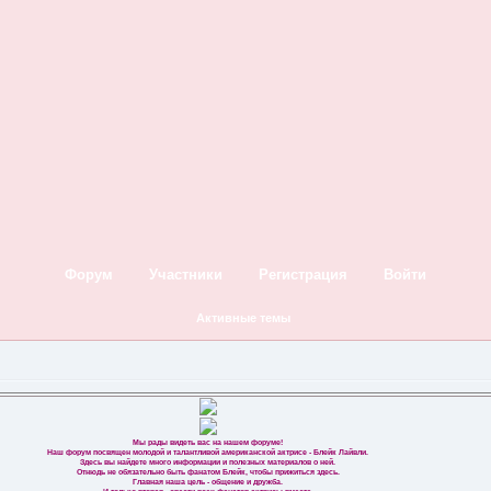
Форум
Участники
Регистрация
Войти
Активные темы
Мы рады видеть вас на нашем форуме!
Наш форум посвящен молодой и талантливой американской актрисе - Блейк Лайвли.
Здесь вы найдете много информации и полезных материалов о ней.
Отнюдь не обязательно быть фанатом Блейк, чтобы прижиться здесь.
Главная наша цель - общение и дружба.