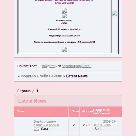
И только вторая - свести всех фанатов актрисы вместе.
Enjoy, your Jamie!
Администратор:
Jamie
Главный Модератор:NewYorker
Модераторы:Sara,Ashka,Lera
Профиль для баннерообмена и рекламы - PR, пароль 1234
Привет, Гость!
Войдите
или
зарегистрируйтесь
.
»
Форум о Блейк Лайвли
»
Latest News
Страница:
1
Latest News
Последнее
Тема
Ответов
Просмотров
сообщение
Блейк о своем
2009-07-
стиле и о роли в
2
2662
10 18:57:05
GG
Sara
Sara