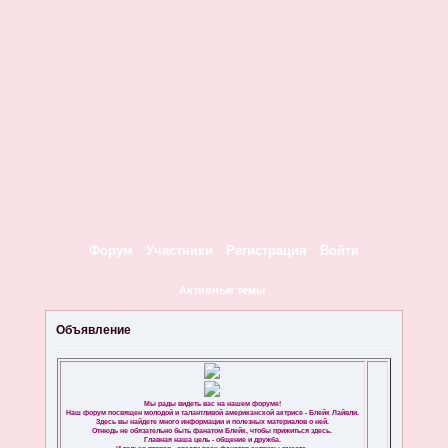
Форум
Участники
Регистрация
Войти
Активные темы
Объявление
Мы рады видеть вас на нашем форуме!
Наш форум посвящен молодой и талантливой американской актрисе - Блейк Лайвли.
Здесь вы найдете много информации и полезных материалов о ней.
Отнюдь не обязательно быть фанатом Блейк, чтобы прижиться здесь.
Главная наша цель - общение и дружба.