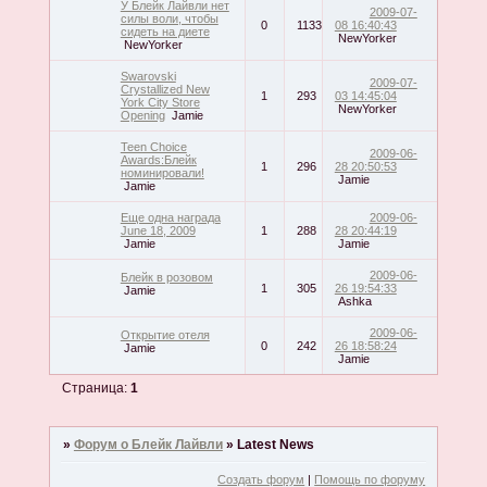
У Блейк Лайвли нет
2009-07-
силы воли, чтобы
0
1133
08 16:40:43
сидеть на диете
NewYorker
NewYorker
Swarovski
2009-07-
Crystallized New
1
293
03 14:45:04
York City Store
NewYorker
Opening
Jamie
Teen Choice
2009-06-
Awards:Блейк
1
296
28 20:50:53
номинировали!
Jamie
Jamie
Еще одна награда
2009-06-
June 18, 2009
1
288
28 20:44:19
Jamie
Jamie
2009-06-
Блейк в розовом
1
305
26 19:54:33
Jamie
Ashka
2009-06-
Открытие отеля
0
242
26 18:58:24
Jamie
Jamie
Страница:
1
»
Форум о Блейк Лайвли
»
Latest News
Создать форум
|
Помощь по форуму