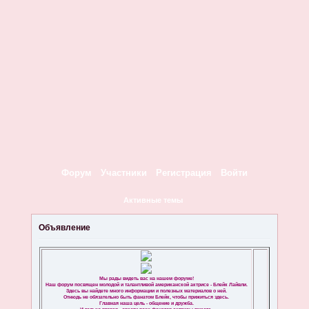
Форум
Участники
Регистрация
Войти
Активные темы
Объявление
Мы рады видеть вас на нашем форуме!
Наш форум посвящен молодой и талантливой американской актрисе - Блейк Лайвли.
Здесь вы найдете много информации и полезных материалов о ней.
Отнюдь не обязательно быть фанатом Блейк, чтобы прижиться здесь.
Главная наша цель - общение и дружба.