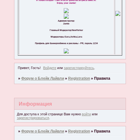
И только вторая - свести всех фанатов актрисы вместе.
Enjoy, your Jamie!
Администратор:
Jamie
Главный Модератор:NewYorker
Модераторы:Sara,Ashka,Lera
Профиль для баннерообмена и рекламы - PR, пароль 1234
Привет, Гость!
Войдите
или
зарегистрируйтесь
.
»
Форум о Блейк Лайвли
»
Registration
»
Правила
Информация
Для доступа к этой странице Вам нужно
войти
или
зарегистрироваться
.
»
Форум о Блейк Лайвли
»
Registration
»
Правила