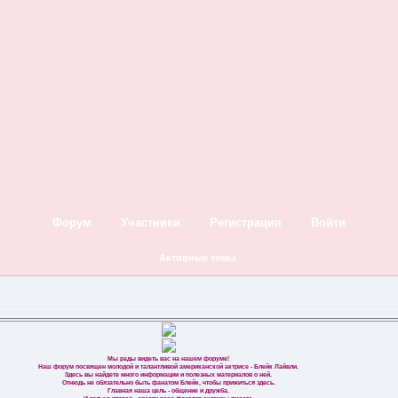
Форум
Участники
Регистрация
Войти
Активные темы
Мы рады видеть вас на нашем форуме!
Наш форум посвящен молодой и талантливой американской актрисе - Блейк Лайвли.
Здесь вы найдете много информации и полезных материалов о ней.
Отнюдь не обязательно быть фанатом Блейк, чтобы прижиться здесь.
Главная наша цель - общение и дружба.