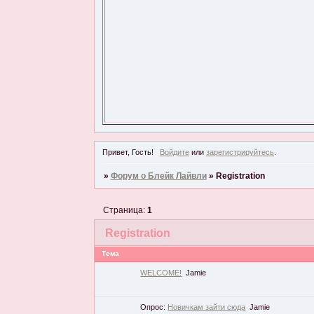
Привет, Гость!
Войдите
или
зарегистрируйтесь
.
»
Форум о Блейк Лайвли
»
Registration
Страница:
1
Registration
Тема
WELCOME!
Jamie
Опрос:
Новичкам зайти сюда
Jamie