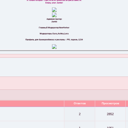
И только вторая - свести всех фанатов актрисы вместе.
Enjoy, your Jamie!
Администратор:
Jamie
Главный Модератор:NewYorker
Модераторы:Sara,Ashka,Lera
Профиль для баннерообмена и рекламы - PR, пароль 1234
Ответов
Просмотров
2
2852
1
1051