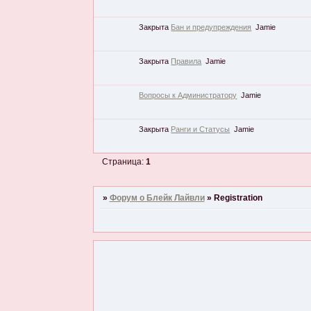
Закрыта
Бан и предупреждения
Jamie
Закрыта
Правила
Jamie
Вопросы к Администратору
Jamie
Закрыта
Ранги и Статусы
Jamie
Страница:
1
»
Форум о Блейк Лайвли
»
Registration