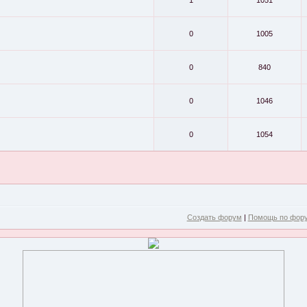
0
1005
0
840
0
1046
0
1054
Создать форум
|
Помощь по фор