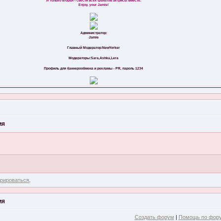
И только вторая - свести всех фанатов актрисы вместе.
Enjoy, your Jamie!
Администратор:
Jamie
Главный Модератор:NewYorker
Модераторы:Sara,Ashka,Lera
Профиль для баннерообмена и рекламы - PR, пароль 1234
ия
трироваться
.
ия
Создать форум
|
Помощь по фор