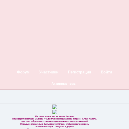
Форум
Участники
Регистрация
Войти
Активные темы
Мы рады видеть вас на нашем форуме!
Наш форум посвящен молодой и талантливой американской актрисе - Блейк Лайвли.
Здесь вы найдете много информации и полезных материалов о ней.
Отнюдь не обязательно быть фанатом Блейк, чтобы прижиться здесь.
Главная наша цель - общение и дружба.