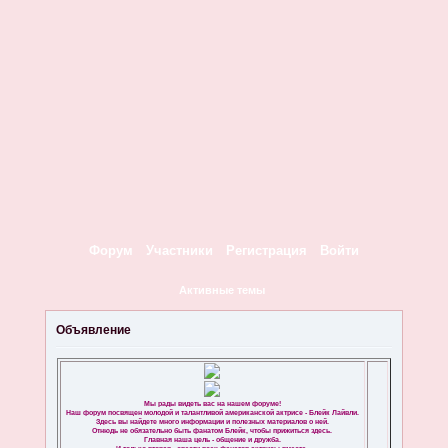
Форум
Участники
Регистрация
Войти
Активные темы
Объявление
Мы рады видеть вас на нашем форуме!
Наш форум посвящен молодой и талантливой американской актрисе - Блейк Лайвли.
Здесь вы найдете много информации и полезных материалов о ней.
Отнюдь не обязательно быть фанатом Блейк, чтобы прижиться здесь.
Главная наша цель - общение и дружба.