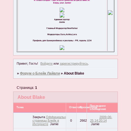
И только вторая - свести всех фанатов актрисы вместе.
Enjoy, your Jamie!
Администратор:
Jamie
Главный Модератор:NewYorker
Модераторы:Sara,Ashka,Lera
Профиль для баннерообмена и рекламы - PR, пароль 1234
Привет, Гость!
Войдите
или
зарегистрируйтесь
.
»
Форум о Блейк Лайвли
»
About Blake
Страница:
1
About Blake
Последнее
Тема
Ответов
Просмотров
сообщение
Закрыта
Оффициальные
2009-06-
страницы Блейк в
0
2662
25 14:20:14
Интернете
Jamie
Jamie