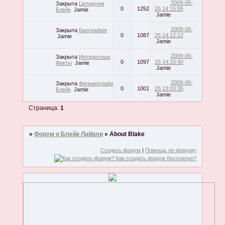
2009-06-
Закрыта
Цитируем
0
1252
25 14:15:55
Блейк
Jamie
Jamie
2009-06-
Закрыта
Биография
0
1087
25 14:12:12
Jamie
Jamie
2009-06-
Закрыта
Интересные
0
1097
25 14:10:40
Факты
Jamie
Jamie
2009-06-
Закрыта
Фильмография
0
1001
25 13:03:35
Блейк
Jamie
Jamie
Страница:
1
»
Форум о Блейк Лайвли
»
About Blake
Создать форум
|
Помощь по форуму