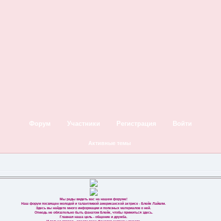
Форум
Участники
Регистрация
Войти
Активные темы
Мы рады видеть вас на нашем форуме!
Наш форум посвящен молодой и талантливой американской актрисе - Блейк Лайвли.
Здесь вы найдете много информации и полезных материалов о ней.
Отнюдь не обязательно быть фанатом Блейк, чтобы прижиться здесь.
Главная наша цель - общение и дружба.