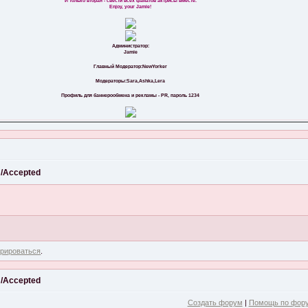
И только вторая - свести всех фанатов актрисы вместе.
Enjoy, your Jamie!
Администратор:
Jamie
Главный Модератор:NewYorker
Модераторы:Sara,Ashka,Lera
Профиль для баннерообмена и рекламы - PR, пароль 1234
/Accepted
трироваться
.
/Accepted
Создать форум
|
Помощь по фор