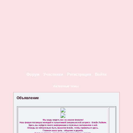
Форум
Участники
Регистрация
Войти
Активные темы
Объявление
Мы рады видеть вас на нашем форуме!
Наш форум посвящен молодой и талантливой американской актрисе - Блейк Лайвли.
Здесь вы найдете много информации и полезных материалов о ней.
Отнюдь не обязательно быть фанатом Блейк, чтобы прижиться здесь.
Главная наша цель - общение и дружба.