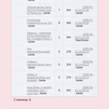
Личная жизнь Пипы
2009-07-
Ли/The Private Lives
7
364
15 12:31:40
of Pippa Lee
Jamie
Jamie
Cплетница
2009-07-
(сериал)/Gossip Girl
9
393
12 20:43:58
Jamie
Jamie
Джинсы - талисман
2009-06-
2/The Sisterhood of
1
294
29 21:21:18
the Traveling Pants 2
NewYorker
Jamie
Нас
2009-06-
приняли!/Accepted
0
278
25 14:06:13
Jamie
Jamie
Саймон
2009-06-
говорит/Simon Says
0
324
25 14:04:13
Jamie
Jamie
Элвис и
2009-06-
Анабелль/Elvis and
0
279
25 14:02:14
Anabelle
Jamie
Jamie
Нью-Йорк, я люблю
2009-06-
тебя/New York, I
0
263
25 13:55:42
Love You
Jamie
Jamie
Страница:
1