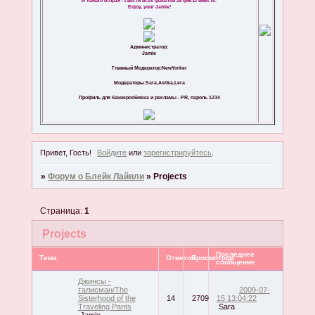
И только вторая - свести всех фанатов актрисы вместе.
Enjoy, your Jamie!
Администратор:
Jamie
Главный Модератор:NewYorker
Модераторы:Sara,Ashka,Lera
Профиль для баннерообмена и рекламы - PR, пароль 1234
Привет, Гость!
Войдите
или
зарегистрируйтесь
.
»
Форум о Блейк Лайвли
»
Projects
Страница:
1
Projects
Последнее
Тема
Ответов
Просмотров
сообщение
Джинсы -
талисман/The
2009-07-
Sisterhood of the
14
2709
15 13:04:22
Traveling Pants
Sara
Jamie