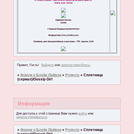
И только вторая - свести всех фанатов актрисы вместе.
Enjoy, your Jamie!
Администратор:
Jamie
Главный Модератор:NewYorker
Модераторы:Sara,Ashka,Lera
Профиль для баннерообмена и рекламы - PR, пароль 1234
Привет, Гость!
Войдите
или
зарегистрируйтесь
.
»
Форум о Блейк Лайвли
»
Projects
»
Cплетница
(сериал)/Gossip Girl
Информация
Для доступа к этой странице Вам нужно
войти
или
зарегистрироваться
.
»
Форум о Блейк Лайвли
»
Projects
»
Cплетница