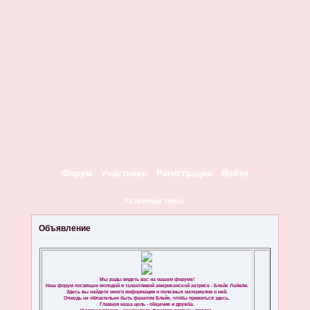
Форум
Участники
Регистрация
Войти
Активные темы
Объявление
Мы рады видеть вас на нашем форуме!
Наш форум посвящен молодой и талантливой американской актрисе - Блейк Лайвли.
Здесь вы найдете много информации и полезных материалов о ней.
Отнюдь не обязательно быть фанатом Блейк, чтобы прижиться здесь.
Главная наша цель - общение и дружба.