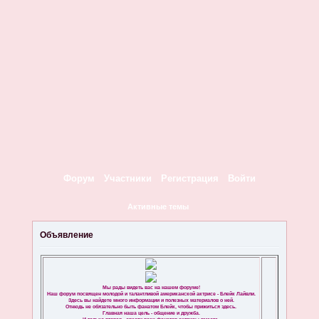
Форум
Участники
Регистрация
Войти
Активные темы
Объявление
Мы рады видеть вас на нашем форуме!
Наш форум посвящен молодой и талантливой американской актрисе - Блейк Лайвли.
Здесь вы найдете много информации и полезных материалов о ней.
Отнюдь не обязательно быть фанатом Блейк, чтобы прижиться здесь.
Главная наша цель - общение и дружба.