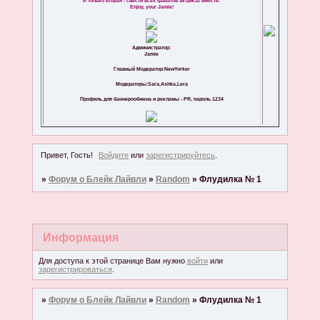
И только вторая - свести всех фанатов актрисы вместе.
Enjoy, your Jamie!
Администратор:
Jamie
Главный Модератор:NewYorker
Модераторы:Sara,Ashka,Lera
Профиль для баннерообмена и рекламы - PR, пароль 1234
Привет, Гость!
Войдите
или
зарегистрируйтесь
.
»
Форум о Блейк Лайвли
»
Random
»
Флудилка № 1
Информация
Для доступа к этой странице Вам нужно
войти
или
зарегистрироваться
.
»
Форум о Блейк Лайвли
»
Random
»
Флудилка № 1