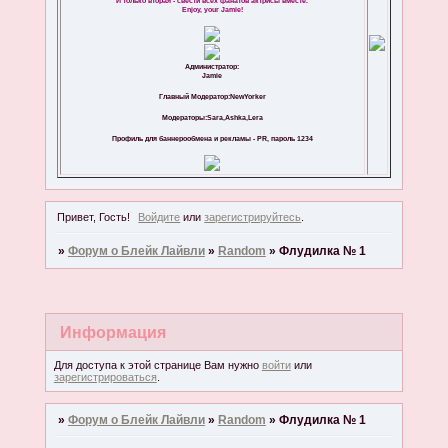
И только вторая - свести всех фанатов актрисы вместе.
Enjoy, your Jamie!
Администратор:
Jamie
Главный Модератор:NewYorker
Модераторы:Sara,Ashka,Lera
Профиль для баннерообмена и рекламы - PR, пароль 1234
Привет, Гость!
Войдите
или
зарегистрируйтесь
.
»
Форум о Блейк Лайвли
»
Random
»
Флудилка № 1
Информация
Для доступа к этой странице Вам нужно
войти
или
зарегистрироваться
.
»
Форум о Блейк Лайвли
»
Random
»
Флудилка № 1