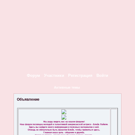
Форум
Участники
Регистрация
Войти
Активные темы
Объявление
Мы рады видеть вас на нашем форуме!
Наш форум посвящен молодой и талантливой американской актрисе - Блейк Лайвли.
Здесь вы найдете много информации и полезных материалов о ней.
Отнюдь не обязательно быть фанатом Блейк, чтобы прижиться здесь.
Главная наша цель - общение и дружба.