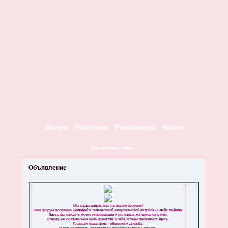
Форум
Участники
Регистрация
Войти
Активные темы
Объявление
Мы рады видеть вас на нашем форуме!
Наш форум посвящен молодой и талантливой американской актрисе - Блейк Лайвли.
Здесь вы найдете много информации и полезных материалов о ней.
Отнюдь не обязательно быть фанатом Блейк, чтобы прижиться здесь.
Главная наша цель - общение и дружба.