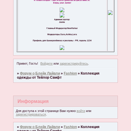
И только вторая - свести всех фанатов актрисы вместе.
Enjoy, your Jamie!
Администратор:
Jamie
Главный Модератор:NewYorker
Модераторы:Sara,Ashka,Lera
Профиль для баннерообмена и рекламы - PR, пароль 1234
Привет, Гость!
Войдите
или
зарегистрируйтесь
.
»
Форум о Блейк Лайвли
»
Fashion
»
Коллекция
одежды от Тейлор Свифт
Информация
Для доступа к этой странице Вам нужно
войти
или
зарегистрироваться
.
»
Форум о Блейк Лайвли
»
Fashion
»
Коллекция