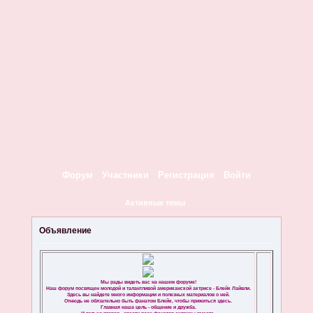
Форум
Участники
Регистрация
Войти
Активные темы
Объявление
Мы рады видеть вас на нашем форуме!
Наш форум посвящен молодой и талантливой американской актрисе - Блейк Лайвли.
Здесь вы найдете много информации и полезных материалов о ней.
Отнюдь не обязательно быть фанатом Блейк, чтобы прижиться здесь.
Главная наша цель - общение и дружба.