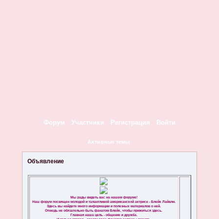
Форум
Участники
Регистрация
Войти
Активные темы
Объявление
Мы рады видеть вас на нашем форуме!
Наш форум посвящен молодой и талантливой американской актрисе - Блейк Лайвли.
Здесь вы найдете много информации и полезных материалов о ней.
Отнюдь не обязательно быть фанатом Блейк, чтобы прижиться здесь.
Главная наша цель - общение и дружба.