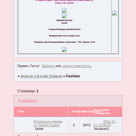
И только вторая - свести всех фанатов актрисы вместе.
Enjoy, your Jamie!
Администратор:
Jamie
Главный Модератор:NewYorker
Модераторы:Sara,Ashka,Lera
Профиль для баннерообмена и рекламы - PR, пароль 1234
Привет, Гость!
Войдите
или
зарегистрируйтесь
.
»
Форум о Блейк Лайвли
»
Fashion
Страница:
1
Fashion
Последнее
Тема
Ответов
Просмотров
сообщение
Коллекция одежды
2011-11-
от Тейлор Свифт
2
2873
21 14:38:54
Jamie
horaizon1