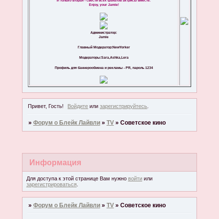
И только вторая - свести всех фанатов актрисы вместе.
Enjoy, your Jamie!
Администратор:
Jamie
Главный Модератор:NewYorker
Модераторы:Sara,Ashka,Lera
Профиль для баннерообмена и рекламы - PR, пароль 1234
Привет, Гость!
Войдите
или
зарегистрируйтесь
.
»
Форум о Блейк Лайвли
»
TV
»
Советское кино
Информация
Для доступа к этой странице Вам нужно
войти
или
зарегистрироваться
.
»
Форум о Блейк Лайвли
»
TV
»
Советское кино