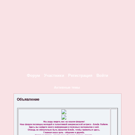
Форум
Участники
Регистрация
Войти
Активные темы
Объявление
Мы рады видеть вас на нашем форуме!
Наш форум посвящен молодой и талантливой американской актрисе - Блейк Лайвли.
Здесь вы найдете много информации и полезных материалов о ней.
Отнюдь не обязательно быть фанатом Блейк, чтобы прижиться здесь.
Главная наша цель - общение и дружба.