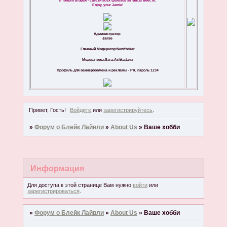
И только вторая - свести всех фанатов актрисы вместе.
Enjoy, your Jamie!
Администратор:
Jamie
Главный Модератор:NewYorker
Модераторы:Sara,Ashka,Lera
Профиль для баннерообмена и рекламы - PR, пароль 1234
Привет, Гость!
Войдите
или
зарегистрируйтесь
.
»
Форум о Блейк Лайвли
»
About Us
»
Ваше хобби
Информация
Для доступа к этой странице Вам нужно
войти
или
зарегистрироваться
.
»
Форум о Блейк Лайвли
»
About Us
»
Ваше хобби