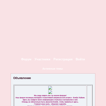
Форум
Участники
Регистрация
Войти
Активные темы
Объявление
Мы рады видеть вас на нашем форуме!
Наш форум посвящен молодой и талантливой американской актрисе - Блейк Лайвли.
Здесь вы найдете много информации и полезных материалов о ней.
Отнюдь не обязательно быть фанатом Блейк, чтобы прижиться здесь.
Главная наша цель - общение и дружба.