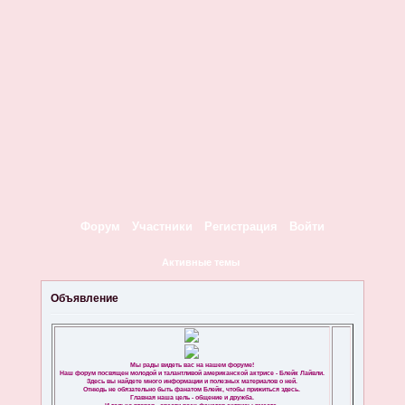
Форум
Участники
Регистрация
Войти
Активные темы
Объявление
Мы рады видеть вас на нашем форуме!
Наш форум посвящен молодой и талантливой американской актрисе - Блейк Лайвли.
Здесь вы найдете много информации и полезных материалов о ней.
Отнюдь не обязательно быть фанатом Блейк, чтобы прижиться здесь.
Главная наша цель - общение и дружба.