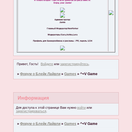
И только вторая - свести всех фанатов актрисы вместе.
Enjoy, your Jamie!
Администратор:
Jamie
Главный Модератор:NewYorker
Модераторы:Sara,Ashka,Lera
Профиль для баннерообмена и рекламы - PR, пароль 1234
Привет, Гость!
Войдите
или
зарегистрируйтесь
.
»
Форум о Блейк Лайвли
»
Games
»
^<V Game
Информация
Для доступа к этой странице Вам нужно
войти
или
зарегистрироваться
.
»
Форум о Блейк Лайвли
»
Games
»
^<V Game