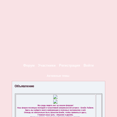
Форум
Участники
Регистрация
Войти
Активные темы
Объявление
Мы рады видеть вас на нашем форуме!
Наш форум посвящен молодой и талантливой американской актрисе - Блейк Лайвли.
Здесь вы найдете много информации и полезных материалов о ней.
Отнюдь не обязательно быть фанатом Блейк, чтобы прижиться здесь.
Главная наша цель - общение и дружба.