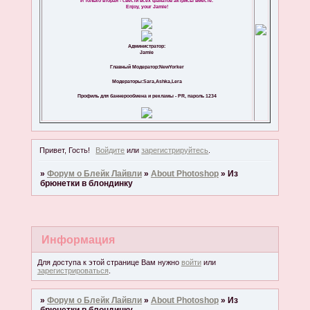
И только вторая - свести всех фанатов актрисы вместе.
Enjoy, your Jamie!
Администратор:
Jamie
Главный Модератор:NewYorker
Модераторы:Sara,Ashka,Lera
Профиль для баннерообмена и рекламы - PR, пароль 1234
Привет, Гость!
Войдите
или
зарегистрируйтесь
.
»
Форум о Блейк Лайвли
»
About Photoshop
»
Из
брюнетки в блондинку
Информация
Для доступа к этой странице Вам нужно
войти
или
зарегистрироваться
.
»
Форум о Блейк Лайвли
»
About Photoshop
»
Из