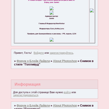
И только вторая - свести всех фанатов актрисы вместе.
Enjoy, your Jamie!
Администратор:
Jamie
Главный Модератор:NewYorker
Модераторы:Sara,Ashka,Lera
Профиль для баннерообмена и рекламы - PR, пароль 1234
Привет, Гость!
Войдите
или
зарегистрируйтесь
.
»
Форум о Блейк Лайвли
»
About Photoshop
»
Снимок в
стиле "Голливуд"
Информация
Для доступа к этой странице Вам нужно
войти
или
зарегистрироваться
.
»
Форум о Блейк Лайвли
»
About Photoshop
»
Снимок в