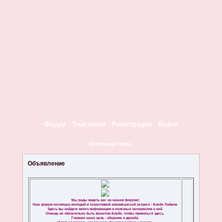
Форум
Участники
Регистрация
Войти
Активные темы
Объявление
Мы рады видеть вас на нашем форуме!
Наш форум посвящен молодой и талантливой американской актрисе - Блейк Лайвли.
Здесь вы найдете много информации и полезных материалов о ней.
Отнюдь не обязательно быть фанатом Блейк, чтобы прижиться здесь.
Главная наша цель - общение и дружба.