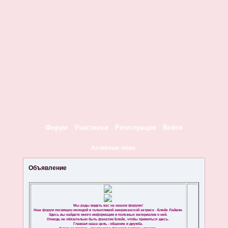
Форум
Участники
Регистрация
Войти
Активные темы
Объявление
Мы рады видеть вас на нашем форуме!
Наш форум посвящен молодой и талантливой американской актрисе - Блейк Лайвли.
Здесь вы найдете много информации и полезных материалов о ней.
Отнюдь не обязательно быть фанатом Блейк, чтобы прижиться здесь.
Главная наша цель - общение и дружба.