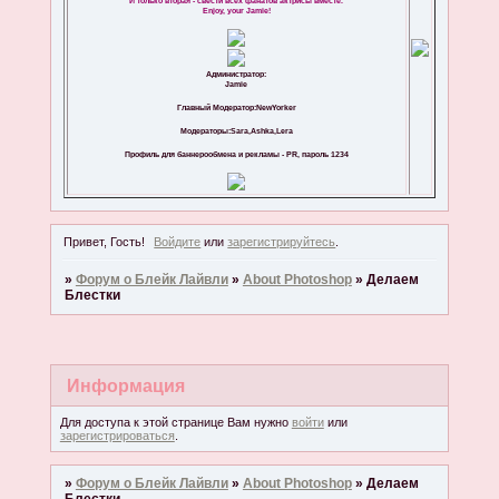
И только вторая - свести всех фанатов актрисы вместе.
Enjoy, your Jamie!
Администратор:
Jamie
Главный Модератор:NewYorker
Модераторы:Sara,Ashka,Lera
Профиль для баннерообмена и рекламы - PR, пароль 1234
Привет, Гость!
Войдите
или
зарегистрируйтесь
.
»
Форум о Блейк Лайвли
»
About Photoshop
»
Делаем
Блестки
Информация
Для доступа к этой странице Вам нужно
войти
или
зарегистрироваться
.
»
Форум о Блейк Лайвли
»
About Photoshop
»
Делаем