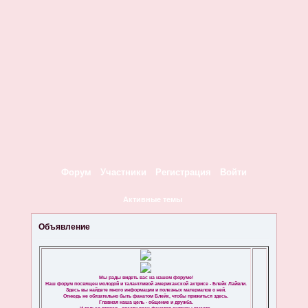
Форум
Участники
Регистрация
Войти
Активные темы
Объявление
Мы рады видеть вас на нашем форуме!
Наш форум посвящен молодой и талантливой американской актрисе - Блейк Лайвли.
Здесь вы найдете много информации и полезных материалов о ней.
Отнюдь не обязательно быть фанатом Блейк, чтобы прижиться здесь.
Главная наша цель - общение и дружба.