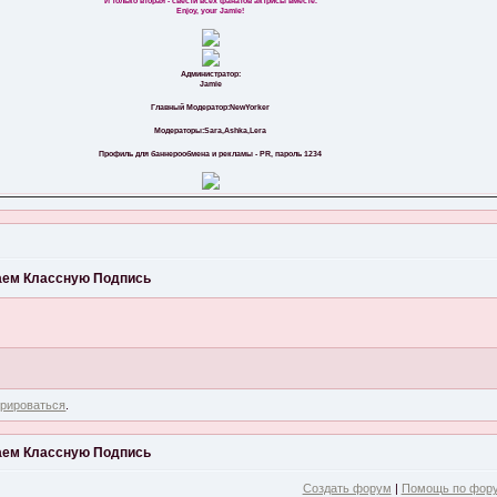
И только вторая - свести всех фанатов актрисы вместе.
Enjoy, your Jamie!
Администратор:
Jamie
Главный Модератор:NewYorker
Модераторы:Sara,Ashka,Lera
Профиль для баннерообмена и рекламы - PR, пароль 1234
ем Классную Подпись
трироваться
.
ем Классную Подпись
Создать форум
|
Помощь по фор