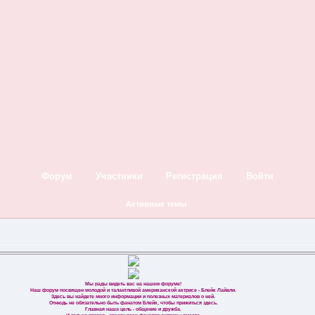
Форум
Участники
Регистрация
Войти
Активные темы
Мы рады видеть вас на нашем форуме!
Наш форум посвящен молодой и талантливой американской актрисе - Блейк Лайвли.
Здесь вы найдете много информации и полезных материалов о ней.
Отнюдь не обязательно быть фанатом Блейк, чтобы прижиться здесь.
Главная наша цель - общение и дружба.