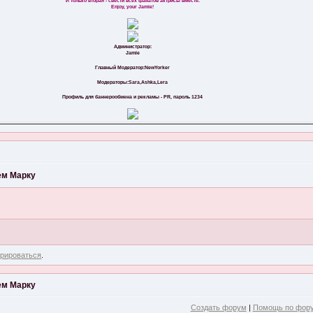
И только вторая - свести всех фанатов актрисы вместе.
Enjoy, your Jamie!
Администратор:
Jamie
Главный Модератор:NewYorker
Модераторы:Sara,Ashka,Lera
Профиль для баннерообмена и рекламы - PR, пароль 1234
м Марку
трироваться
.
м Марку
Создать форум
|
Помощь по фор