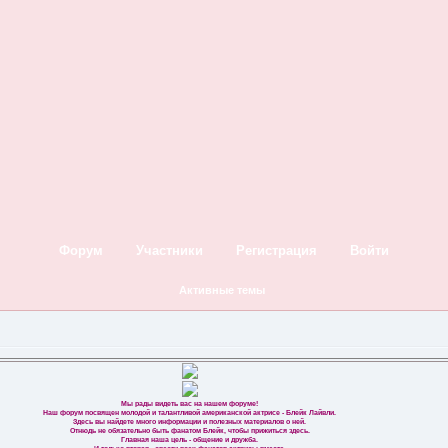
Форум
Участники
Регистрация
Войти
Активные темы
Мы рады видеть вас на нашем форуме!
Наш форум посвящен молодой и талантливой американской актрисе - Блейк Лайвли.
Здесь вы найдете много информации и полезных материалов о ней.
Отнюдь не обязательно быть фанатом Блейк, чтобы прижиться здесь.
Главная наша цель - общение и дружба.