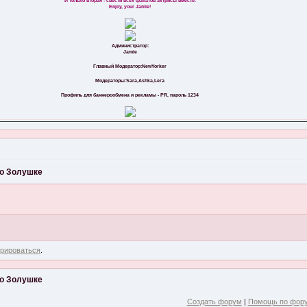
И только вторая - свести всех фанатов актрисы вместе.
Enjoy, your Jamie!
Администратор:
Jamie
Главный Модератор:NewYorker
Модераторы:Sara,Ashka,Lera
Профиль для баннерообмена и рекламы - PR, пароль 1234
 о Золушке
трироваться
.
 о Золушке
Создать форум
|
Помощь по фор