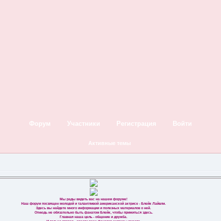
Форум
Участники
Регистрация
Войти
Активные темы
Мы рады видеть вас на нашем форуме!
Наш форум посвящен молодой и талантливой американской актрисе - Блейк Лайвли.
Здесь вы найдете много информации и полезных материалов о ней.
Отнюдь не обязательно быть фанатом Блейк, чтобы прижиться здесь.
Главная наша цель - общение и дружба.