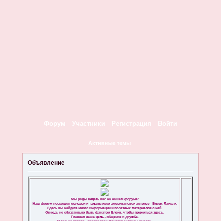
Форум
Участники
Регистрация
Войти
Активные темы
Объявление
Мы рады видеть вас на нашем форуме!
Наш форум посвящен молодой и талантливой американской актрисе - Блейк Лайвли.
Здесь вы найдете много информации и полезных материалов о ней.
Отнюдь не обязательно быть фанатом Блейк, чтобы прижиться здесь.
Главная наша цель - общение и дружба.