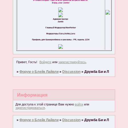
И только вторая - свести всех фанатов актрисы вместе.
Enjoy, your Jamie!
Администратор:
Jamie
Главный Модератор:NewYorker
Модераторы:Sara,Ashka,Lera
Профиль для баннерообмена и рекламы - PR, пароль 1234
Привет, Гость!
Войдите
или
зарегистрируйтесь
.
»
Форум о Блейк Лайвли
»
Discussion
»
Дружба Би и Л
Информация
Для доступа к этой странице Вам нужно
войти
или
зарегистрироваться
.
»
Форум о Блейк Лайвли
»
Discussion
»
Дружба Би и Л