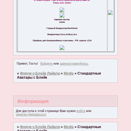
И только вторая - свести всех фанатов актрисы вместе.
Enjoy, your Jamie!
Администратор:
Jamie
Главный Модератор:NewYorker
Модераторы:Sara,Ashka,Lera
Профиль для баннерообмена и рекламы - PR, пароль 1234
Привет, Гость!
Войдите
или
зарегистрируйтесь
.
»
Форум о Блейк Лайвли
»
Media
»
Стандартные
Аватары с Блейк
Информация
Для доступа к этой странице Вам нужно
войти
или
зарегистрироваться
.
»
Форум о Блейк Лайвли
»
Media
»
Стандартные