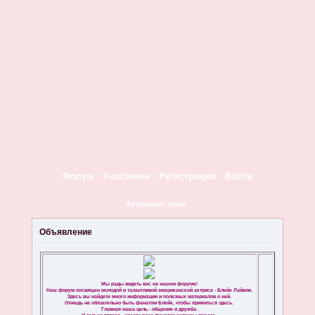
Форум
Участники
Регистрация
Войти
Активные темы
Объявление
Мы рады видеть вас на нашем форуме!
Наш форум посвящен молодой и талантливой американской актрисе - Блейк Лайвли.
Здесь вы найдете много информации и полезных материалов о ней.
Отнюдь не обязательно быть фанатом Блейк, чтобы прижиться здесь.
Главная наша цель - общение и дружба.