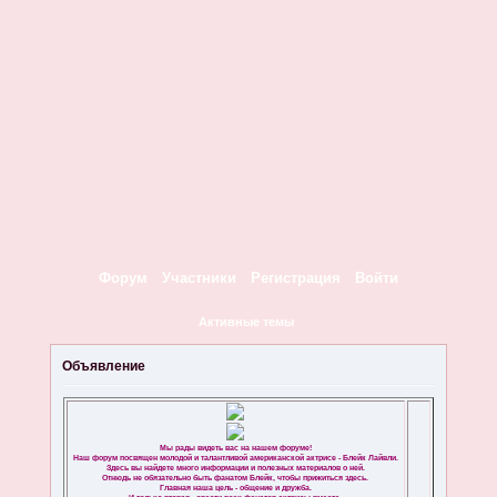
Форум
Участники
Регистрация
Войти
Активные темы
Объявление
Мы рады видеть вас на нашем форуме!
Наш форум посвящен молодой и талантливой американской актрисе - Блейк Лайвли.
Здесь вы найдете много информации и полезных материалов о ней.
Отнюдь не обязательно быть фанатом Блейк, чтобы прижиться здесь.
Главная наша цель - общение и дружба.