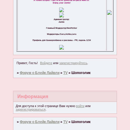
И только вторая - свести всех фанатов актрисы вместе.
Enjoy, your Jamie!
Администратор:
Jamie
Главный Модератор:NewYorker
Модераторы:Sara,Ashka,Lera
Профиль для баннерообмена и рекламы - PR, пароль 1234
Привет, Гость!
Войдите
или
зарегистрируйтесь
.
»
Форум о Блейк Лайвли
»
TV
»
Шопоголик
Информация
Для доступа к этой странице Вам нужно
войти
или
зарегистрироваться
.
»
Форум о Блейк Лайвли
»
TV
»
Шопоголик