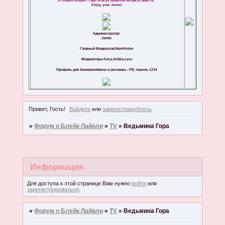
И только вторая - свести всех фанатов актрисы вместе.
Enjoy, your Jamie!
Администратор:
Jamie
Главный Модератор:NewYorker
Модераторы:Sara,Ashka,Lera
Профиль для баннерообмена и рекламы - PR, пароль 1234
Привет, Гость!
Войдите
или
зарегистрируйтесь
.
»
Форум о Блейк Лайвли
»
TV
»
Ведьмина Гора
Информация
Для доступа к этой странице Вам нужно
войти
или
зарегистрироваться
.
»
Форум о Блейк Лайвли
»
TV
»
Ведьмина Гора