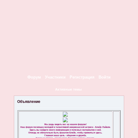
Форум
Участники
Регистрация
Войти
Активные темы
Объявление
Мы рады видеть вас на нашем форуме!
Наш форум посвящен молодой и талантливой американской актрисе - Блейк Лайвли.
Здесь вы найдете много информации и полезных материалов о ней.
Отнюдь не обязательно быть фанатом Блейк, чтобы прижиться здесь.
Главная наша цель - общение и дружба.