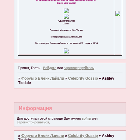
И только вторая - свести всех фанатов актрисы вместе.
Enjoy, your Jamie!
Администратор:
Jamie
Главный Модератор:NewYorker
Модераторы:Sara,Ashka,Lera
Профиль для баннерообмена и рекламы - PR, пароль 1234
Привет, Гость!
Войдите
или
зарегистрируйтесь
.
»
Форум о Блейк Лайвли
»
Celebrity Gossip
»
Ashley
Tisdale
Информация
Для доступа к этой странице Вам нужно
войти
или
зарегистрироваться
.
»
Форум о Блейк Лайвли
»
Celebrity Gossip
»
Ashley