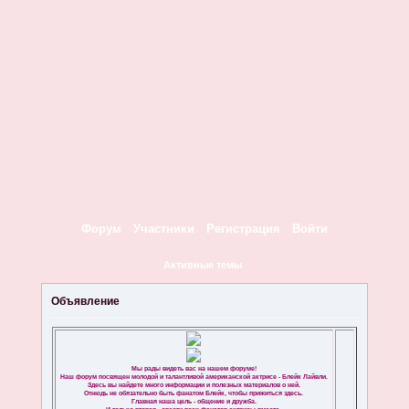
Форум
Участники
Регистрация
Войти
Активные темы
Объявление
Мы рады видеть вас на нашем форуме!
Наш форум посвящен молодой и талантливой американской актрисе - Блейк Лайвли.
Здесь вы найдете много информации и полезных материалов о ней.
Отнюдь не обязательно быть фанатом Блейк, чтобы прижиться здесь.
Главная наша цель - общение и дружба.