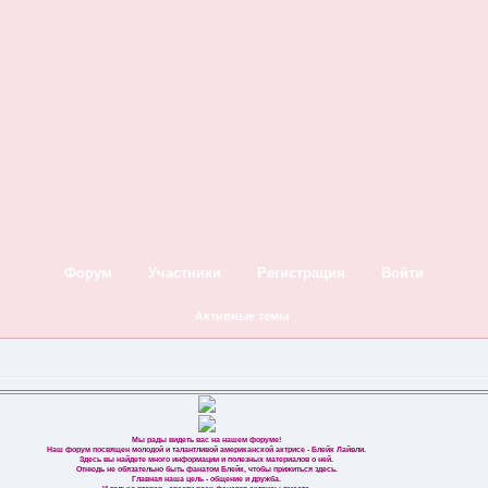
Форум
Участники
Регистрация
Войти
Активные темы
Мы рады видеть вас на нашем форуме!
Наш форум посвящен молодой и талантливой американской актрисе - Блейк Лайвли.
Здесь вы найдете много информации и полезных материалов о ней.
Отнюдь не обязательно быть фанатом Блейк, чтобы прижиться здесь.
Главная наша цель - общение и дружба.