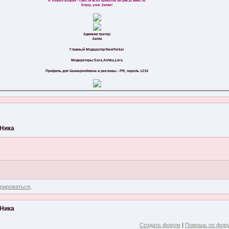
И только вторая - свести всех фанатов актрисы вместе.
Enjoy, your Jamie!
Администратор:
Jamie
Главный Модератор:NewYorker
Модераторы:Sara,Ashka,Lera
Профиль для баннерообмена и рекламы - PR, пароль 1234
Ника
трироваться
.
Ника
Создать форум
|
Помощь по фор