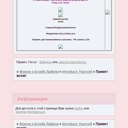
И только вторая - свести всех фанатов актрисы вместе.
Enjoy, your Jamie!
Администратор:
Jamie
Главный Модератор:NewYorker
Модераторы:Sara,Ashka,Lera
Профиль для баннерообмена и рекламы - PR, пароль 1234
Привет, Гость!
Войдите
или
зарегистрируйтесь
.
»
Форум о Блейк Лайвли
»
Introduce Yourself
»
Привет
всем!
Информация
Для доступа к этой странице Вам нужно
войти
или
зарегистрироваться
.
»
Форум о Блейк Лайвли
»
Introduce Yourself
»
Привет