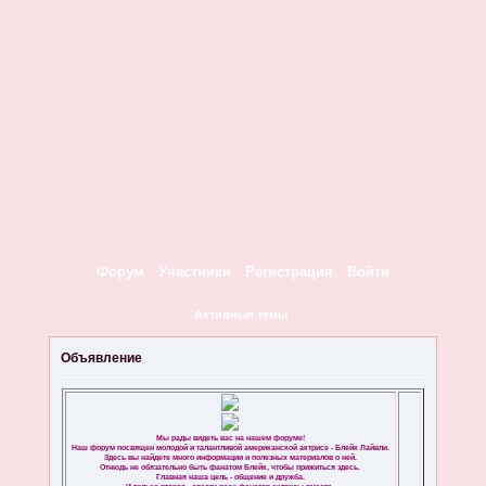
Форум
Участники
Регистрация
Войти
Активные темы
Объявление
Мы рады видеть вас на нашем форуме!
Наш форум посвящен молодой и талантливой американской актрисе - Блейк Лайвли.
Здесь вы найдете много информации и полезных материалов о ней.
Отнюдь не обязательно быть фанатом Блейк, чтобы прижиться здесь.
Главная наша цель - общение и дружба.