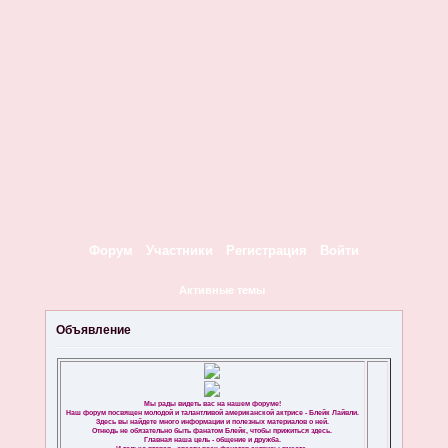
Форум
Участники
Регистрация
Войти
Активные темы
Объявление
Мы рады видеть вас на нашем форуме!
Наш форум посвящен молодой и талантливой американской актрисе - Блейк Лайвли.
Здесь вы найдете много информации и полезных материалов о ней.
Отнюдь не обязательно быть фанатом Блейк, чтобы прижиться здесь.
Главная наша цель - общение и дружба.