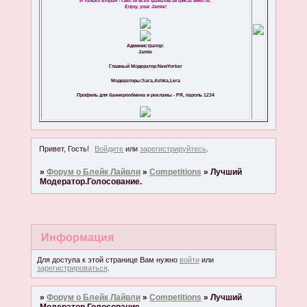
И только вторая - свести всех фанатов актрисы вместе.
Enjoy, your Jamie!
Администратор:
Jamie
Главный Модератор:NewYorker
Модераторы:Sara,Ashka,Lera
Профиль для баннерообмена и рекламы - PR, пароль 1234
Привет, Гость!
Войдите
или
зарегистрируйтесь
.
»
Форум о Блейк Лайвли
»
Competitions
»
Лучший
Модератор.Голосование.
Информация
Для доступа к этой странице Вам нужно
войти
или
зарегистрироваться
.
»
Форум о Блейк Лайвли
»
Competitions
»
Лучший