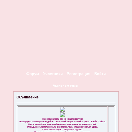
Форум
Участники
Регистрация
Войти
Активные темы
Объявление
Мы рады видеть вас на нашем форуме!
Наш форум посвящен молодой и талантливой американской актрисе - Блейк Лайвли.
Здесь вы найдете много информации и полезных материалов о ней.
Отнюдь не обязательно быть фанатом Блейк, чтобы прижиться здесь.
Главная наша цель - общение и дружба.