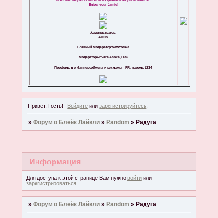
И только вторая - свести всех фанатов актрисы вместе.
Enjoy, your Jamie!
Администратор:
Jamie
Главный Модератор:NewYorker
Модераторы:Sara,Ashka,Lera
Профиль для баннерообмена и рекламы - PR, пароль 1234
Привет, Гость!
Войдите
или
зарегистрируйтесь
.
»
Форум о Блейк Лайвли
»
Random
»
Радуга
Информация
Для доступа к этой странице Вам нужно
войти
или
зарегистрироваться
.
»
Форум о Блейк Лайвли
»
Random
»
Радуга