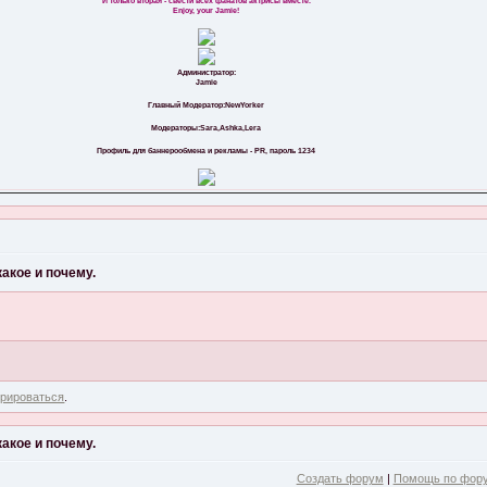
И только вторая - свести всех фанатов актрисы вместе.
Enjoy, your Jamie!
Администратор:
Jamie
Главный Модератор:NewYorker
Модераторы:Sara,Ashka,Lera
Профиль для баннерообмена и рекламы - PR, пароль 1234
акое и почему.
трироваться
.
акое и почему.
Создать форум
|
Помощь по фор