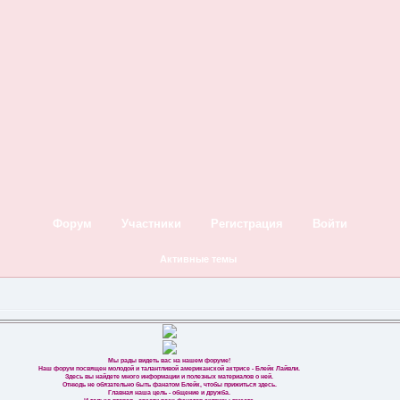
Форум
Участники
Регистрация
Войти
Активные темы
Мы рады видеть вас на нашем форуме!
Наш форум посвящен молодой и талантливой американской актрисе - Блейк Лайвли.
Здесь вы найдете много информации и полезных материалов о ней.
Отнюдь не обязательно быть фанатом Блейк, чтобы прижиться здесь.
Главная наша цель - общение и дружба.