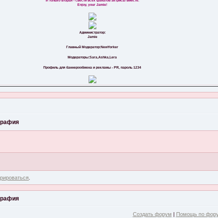
И только вторая - свести всех фанатов актрисы вместе.
Enjoy, your Jamie!
Администратор:
Jamie
Главный Модератор:NewYorker
Модераторы:Sara,Ashka,Lera
Профиль для баннерообмена и рекламы - PR, пароль 1234
графия
трироваться
.
графия
Создать форум
|
Помощь по фор