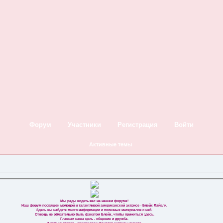
Форум
Участники
Регистрация
Войти
Активные темы
Мы рады видеть вас на нашем форуме!
Наш форум посвящен молодой и талантливой американской актрисе - Блейк Лайвли.
Здесь вы найдете много информации и полезных материалов о ней.
Отнюдь не обязательно быть фанатом Блейк, чтобы прижиться здесь.
Главная наша цель - общение и дружба.