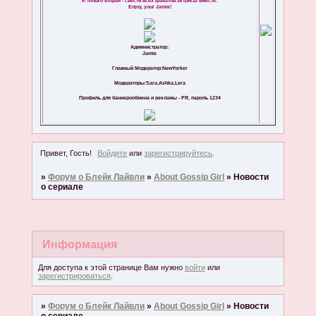
И только вторая - свести всех фанатов актрисы вместе.
Enjoy, your Jamie!
Администратор:
Jamie
Главный Модератор:NewYorker
Модераторы:Sara,Ashka,Lera
Профиль для баннерообмена и рекламы - PR, пароль 1234
Привет, Гость!
Войдите
или
зарегистрируйтесь
.
»
Форум о Блейк Лайвли
»
About Gossip Girl
»
Новости
о сериале
Информация
Для доступа к этой странице Вам нужно
войти
или
зарегистрироваться
.
»
Форум о Блейк Лайвли
»
About Gossip Girl
»
Новости