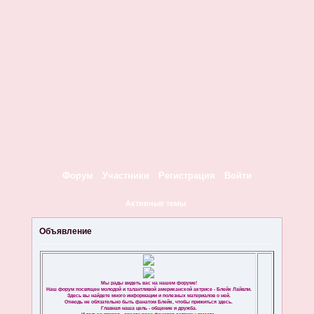
Форум
Участники
Регистрация
Войти
Активные темы
Объявление
Мы рады видеть вас на нашем форуме!
Наш форум посвящен молодой и талантливой американской актрисе - Блейк Лайвли.
Здесь вы найдете много информации и полезных материалов о ней.
Отнюдь не обязательно быть фанатом Блейк, чтобы прижиться здесь.
Главная наша цель - общение и дружба.