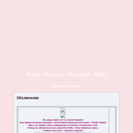
Форум
Участники
Регистрация
Войти
Активные темы
Объявление
Мы рады видеть вас на нашем форуме!
Наш форум посвящен молодой и талантливой американской актрисе - Блейк Лайвли.
Здесь вы найдете много информации и полезных материалов о ней.
Отнюдь не обязательно быть фанатом Блейк, чтобы прижиться здесь.
Главная наша цель - общение и дружба.