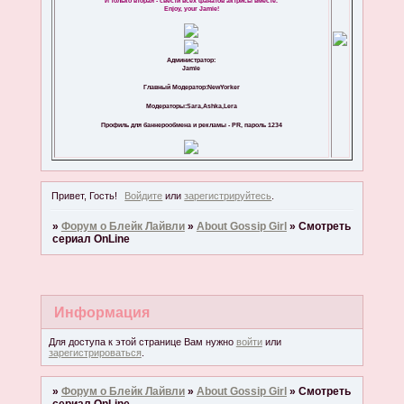
И только вторая - свести всех фанатов актрисы вместе.
Enjoy, your Jamie!
Администратор:
Jamie
Главный Модератор:NewYorker
Модераторы:Sara,Ashka,Lera
Профиль для баннерообмена и рекламы - PR, пароль 1234
Привет, Гость!
Войдите
или
зарегистрируйтесь
.
»
Форум о Блейк Лайвли
»
About Gossip Girl
»
Смотреть
сериал OnLine
Информация
Для доступа к этой странице Вам нужно
войти
или
зарегистрироваться
.
»
Форум о Блейк Лайвли
»
About Gossip Girl
»
Смотреть