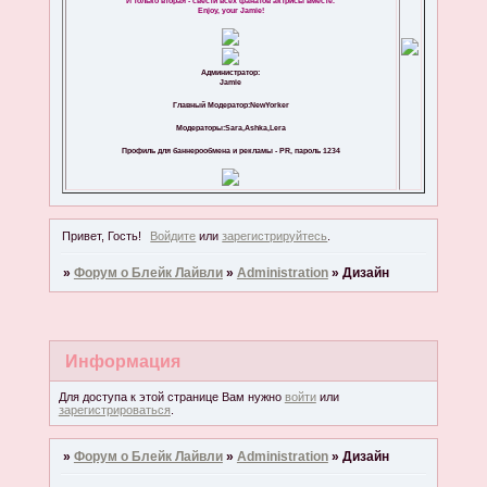
И только вторая - свести всех фанатов актрисы вместе.
Enjoy, your Jamie!
Администратор:
Jamie
Главный Модератор:NewYorker
Модераторы:Sara,Ashka,Lera
Профиль для баннерообмена и рекламы - PR, пароль 1234
Привет, Гость!
Войдите
или
зарегистрируйтесь
.
»
Форум о Блейк Лайвли
»
Administration
»
Дизайн
Информация
Для доступа к этой странице Вам нужно
войти
или
зарегистрироваться
.
»
Форум о Блейк Лайвли
»
Administration
»
Дизайн