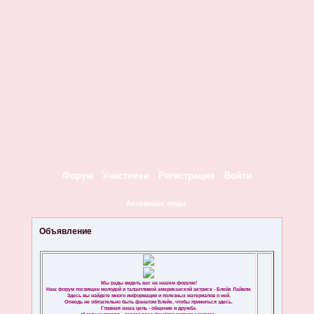
Форум
Участники
Регистрация
Войти
Активные темы
Объявление
Мы рады видеть вас на нашем форуме!
Наш форум посвящен молодой и талантливой американской актрисе - Блейк Лайвли.
Здесь вы найдете много информации и полезных материалов о ней.
Отнюдь не обязательно быть фанатом Блейк, чтобы прижиться здесь.
Главная наша цель - общение и дружба.