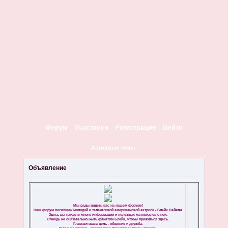
Форум
Участники
Регистрация
Войти
Активные темы
Объявление
Мы рады видеть вас на нашем форуме!
Наш форум посвящен молодой и талантливой американской актрисе - Блейк Лайвли.
Здесь вы найдете много информации и полезных материалов о ней.
Отнюдь не обязательно быть фанатом Блейк, чтобы прижиться здесь.
Главная наша цель - общение и дружба.