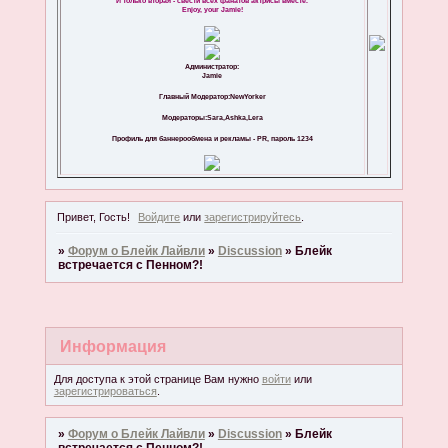
И только вторая - свести всех фанатов актрисы вместе.
Enjoy, your Jamie!
Администратор:
Jamie
Главный Модератор:NewYorker
Модераторы:Sara,Ashka,Lera
Профиль для баннерообмена и рекламы - PR, пароль 1234
Привет, Гость!
Войдите
или
зарегистрируйтесь
.
»
Форум о Блейк Лайвли
»
Discussion
»
Блейк
встречается с Пенном?!
Информация
Для доступа к этой странице Вам нужно
войти
или
зарегистрироваться
.
»
Форум о Блейк Лайвли
»
Discussion
»
Блейк