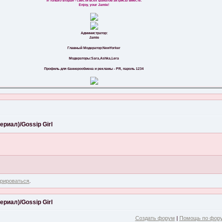
И только вторая - свести всех фанатов актрисы вместе.
Enjoy, your Jamie!
Администратор:
Jamie
Главный Модератор:NewYorker
Модераторы:Sara,Ashka,Lera
Профиль для баннерообмена и рекламы - PR, пароль 1234
ериал)/Gossip Girl
трироваться
.
ериал)/Gossip Girl
Создать форум
|
Помощь по фор