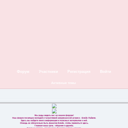
Форум
Участники
Регистрация
Войти
Активные темы
Мы рады видеть вас на нашем форуме!
Наш форум посвящен молодой и талантливой американской актрисе - Блейк Лайвли.
Здесь вы найдете много информации и полезных материалов о ней.
Отнюдь не обязательно быть фанатом Блейк, чтобы прижиться здесь.
Главная наша цель - общение и дружба.