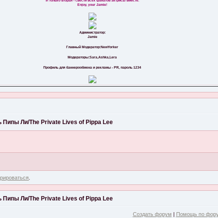
И только вторая - свести всех фанатов актрисы вместе.
Enjoy, your Jamie!
Администратор:
Jamie
Главный Модератор:NewYorker
Модераторы:Sara,Ashka,Lera
Профиль для баннерообмена и рекламы - PR, пароль 1234
Пипы Ли/The Private Lives of Pippa Lee
трироваться
.
Пипы Ли/The Private Lives of Pippa Lee
Создать форум
|
Помощь по фор