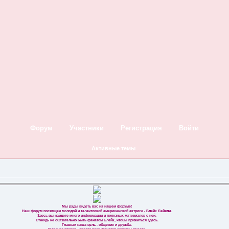
Форум
Участники
Регистрация
Войти
Активные темы
Мы рады видеть вас на нашем форуме!
Наш форум посвящен молодой и талантливой американской актрисе - Блейк Лайвли.
Здесь вы найдете много информации и полезных материалов о ней.
Отнюдь не обязательно быть фанатом Блейк, чтобы прижиться здесь.
Главная наша цель - общение и дружба.