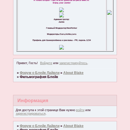
И только вторая - свести всех фанатов актрисы вместе.
Enjoy, your Jamie!
Администратор:
Jamie
Главный Модератор:NewYorker
Модераторы:Sara,Ashka,Lera
Профиль для баннерообмена и рекламы - PR, пароль 1234
Привет, Гость!
Войдите
или
зарегистрируйтесь
.
»
Форум о Блейк Лайвли
»
About Blake
»
Фильмография Блейк
Информация
Для доступа к этой странице Вам нужно
войти
или
зарегистрироваться
.
»
Форум о Блейк Лайвли
»
About Blake