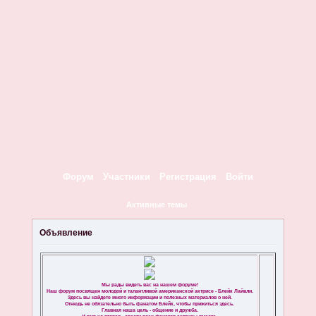
Форум
Участники
Регистрация
Войти
Активные темы
Объявление
Мы рады видеть вас на нашем форуме!
Наш форум посвящен молодой и талантливой американской актрисе - Блейк Лайвли.
Здесь вы найдете много информации и полезных материалов о ней.
Отнюдь не обязательно быть фанатом Блейк, чтобы прижиться здесь.
Главная наша цель - общение и дружба.