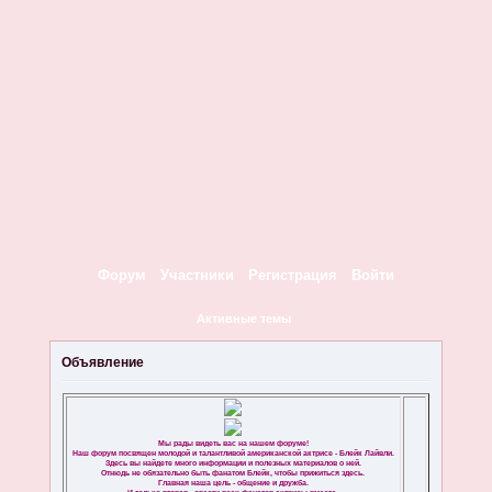
Форум
Участники
Регистрация
Войти
Активные темы
Объявление
Мы рады видеть вас на нашем форуме!
Наш форум посвящен молодой и талантливой американской актрисе - Блейк Лайвли.
Здесь вы найдете много информации и полезных материалов о ней.
Отнюдь не обязательно быть фанатом Блейк, чтобы прижиться здесь.
Главная наша цель - общение и дружба.