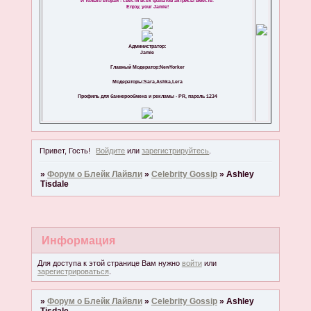
И только вторая - свести всех фанатов актрисы вместе.
Enjoy, your Jamie!
Администратор:
Jamie
Главный Модератор:NewYorker
Модераторы:Sara,Ashka,Lera
Профиль для баннерообмена и рекламы - PR, пароль 1234
Привет, Гость!
Войдите
или
зарегистрируйтесь
.
»
Форум о Блейк Лайвли
»
Celebrity Gossip
»
Ashley
Tisdale
Информация
Для доступа к этой странице Вам нужно
войти
или
зарегистрироваться
.
»
Форум о Блейк Лайвли
»
Celebrity Gossip
»
Ashley