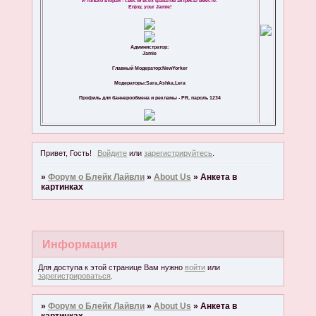
И только вторая - свести всех фанатов актрисы вместе.
Enjoy, your Jamie!
Администратор:
Jamie
Главный Модератор:NewYorker
Модераторы:Sara,Ashka,Lera
Профиль для баннерообмена и рекламы - PR, пароль 1234
Привет, Гость!
Войдите
или
зарегистрируйтесь
.
»
Форум о Блейк Лайвли
»
About Us
»
Анкета в
картинках
Информация
Для доступа к этой странице Вам нужно
войти
или
зарегистрироваться
.
»
Форум о Блейк Лайвли
»
About Us
»
Анкета в