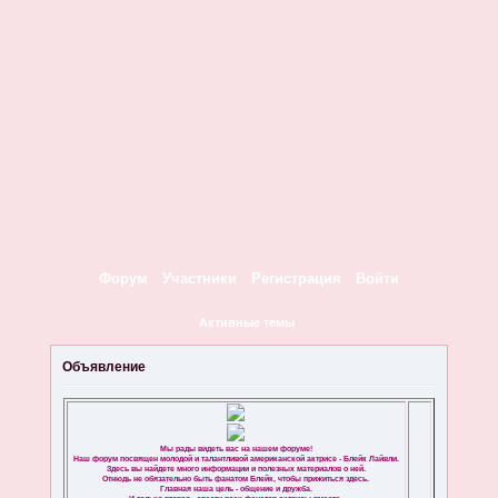
Форум
Участники
Регистрация
Войти
Активные темы
Объявление
Мы рады видеть вас на нашем форуме!
Наш форум посвящен молодой и талантливой американской актрисе - Блейк Лайвли.
Здесь вы найдете много информации и полезных материалов о ней.
Отнюдь не обязательно быть фанатом Блейк, чтобы прижиться здесь.
Главная наша цель - общение и дружба.